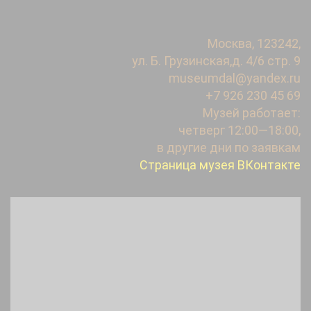
Москва, 123242,
ул. Б. Грузинская,
д. 4/6 стр. 9
museumdal@yandex.ru
+7 926 230 45 69
Музей работает:
четверг 12:00—18:00,
в другие дни по заявкам
Страница музея ВКонтакте